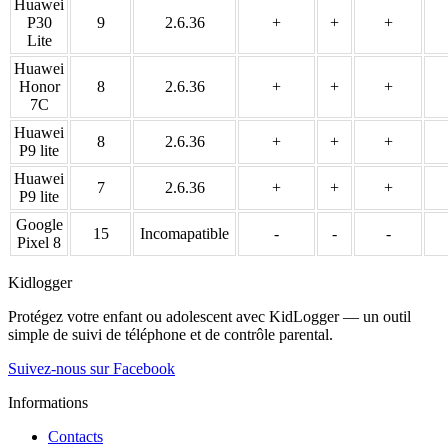
Huawei
P30
9
2.6.36
+
+
+
Lite
Huawei
Honor
8
2.6.36
+
+
+
7C
Huawei
8
2.6.36
+
+
+
P9 lite
Huawei
7
2.6.36
+
+
+
P9 lite
Google
15
Incomapatible
-
-
-
Pixel 8
Kidlogger
Protégez votre enfant ou adolescent avec KidLogger — un outil
simple de suivi de téléphone et de contrôle parental.
Suivez-nous sur Facebook
Informations
Contacts