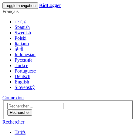
Kid
Logger
Toggle navigation
Français
עִבְרִית
Spanish
Swedish
Polski
Italiano
हिन्दी
Indonesian
Русский
Türkçe
Portuguese
Deutsch
English
Slovenský
Connexion
Rechercher
Rechercher
Tarifs