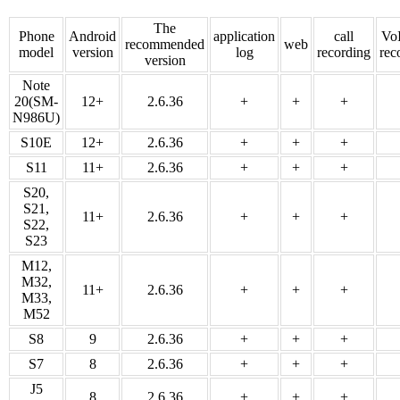
The
Phone
Android
application
call
VoI
recommended
web
model
version
log
recording
rec
version
Note
20(SM-
12+
2.6.36
+
+
+
N986U)
S10E
12+
2.6.36
+
+
+
S11
11+
2.6.36
+
+
+
S20,
S21,
11+
2.6.36
+
+
+
S22,
S23
M12,
M32,
11+
2.6.36
+
+
+
M33,
M52
S8
9
2.6.36
+
+
+
S7
8
2.6.36
+
+
+
J5
8
2.6.36
+
+
+