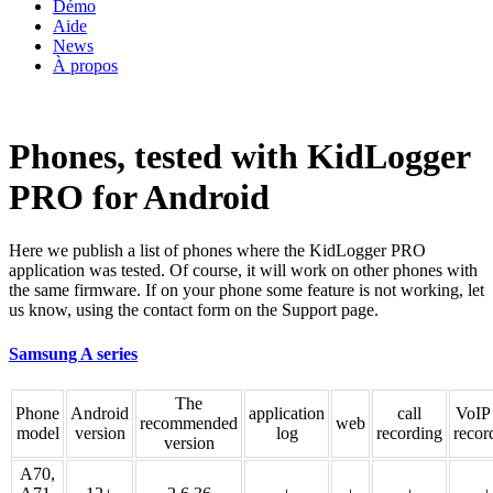
Démo
Aide
News
À propos
Phones, tested with KidLogger
PRO for Android
Here we publish a list of phones where the KidLogger PRO
application was tested. Of course, it will work on other phones with
the same firmware. If on your phone some feature is not working, let
us know, using the contact form on the Support page.
Samsung A series
The
Phone
Android
application
call
VoIP 
recommended
web
model
version
log
recording
recor
version
A70,