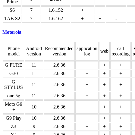
Prime
S6
7
1.6.152
+
+
+
TAB S2
7
1.6.162
+
+
-
Motorola
Phone
Android
Recommended
application
call
V
web
model
version
version
log
recording
r
G PURE
11
2.6.36
+
+
+
G30
11
2.6.36
+
+
+
G
11
2.6.36
+
+
+
STYLUS
one 5g
11
2.6.36
+
+
+
Moto G9
10
2.6.36
+
+
+
+
G9 Play
10
2.6.36
+
+
+
Z3
9
2.6.36
+
+
+
X4
9
2.6.36
+
+
+