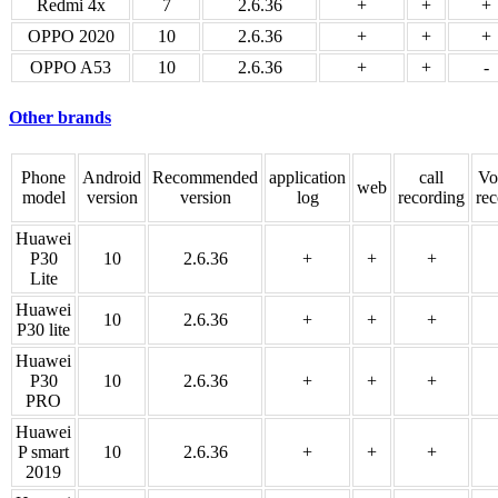
Redmi 4x
7
2.6.36
+
+
+
OPPO 2020
10
2.6.36
+
+
+
OPPO A53
10
2.6.36
+
+
-
Other brands
Phone
Android
Recommended
application
call
Vo
web
model
version
version
log
recording
rec
Huawei
P30
10
2.6.36
+
+
+
Lite
Huawei
10
2.6.36
+
+
+
P30 lite
Huawei
P30
10
2.6.36
+
+
+
PRO
Huawei
P smart
10
2.6.36
+
+
+
2019