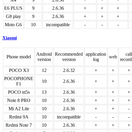
E6 PLUS
9
2.6.36
+
+
+
G8 play
9
2.6.36
+
+
+
Moto G6
10
incompatible
-
-
-
Xiaomi
Android
Recommended
application
call
Phone model
web
version
version
log
record
POCO X3
12
2.6.32
+
+
+
POCOPHONE
10
2.6.36
+
+
+
F1
POCO m5s
13
2.6.36
+
+
+
Note 8 PRO
10
2.6.36
+
+
+
Mi A2 Lite
10
2.6.36
+
+
-
Redmi 9A
10
incompatible
-
-
-
Redmi Note 7
10
2.6.36
+
+
+