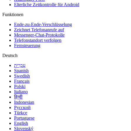
Elterliche Zeitkontrolle für Android
Funktionen
Ende-zu-Ende-Verschlüsselung
Zeichnet Telefonanrufe auf
Messenger-Chat-Protokolle
Telefonstandort verfolgen
Fernsteuerung
Deutsch
עִבְרִית
Spanish
Swedish
Français
Polski
Italiano
हिन्दी
Indonesian
Русский
Türkçe
Portuguese
English
Slovenský