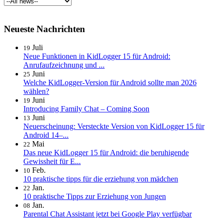
Neueste Nachrichten
Juli
19
Neue Funktionen in KidLogger 15 für Android:
Anrufaufzeichnung und ...
Juni
25
Welche KidLogger-Version für Android sollte man 2026
wählen?
Juni
19
Introducing Family Chat – Coming Soon
Juni
13
Neuerscheinung: Versteckte Version von KidLogger 15 für
Android 14–...
Mai
22
Das neue KidLogger 15 für Android: die beruhigende
Gewissheit für E...
Feb.
10
10 praktische tipps für die erziehung von mädchen
Jan.
22
10 praktische Tipps zur Erziehung von Jungen
Jan.
08
Parental Chat Assistant jetzt bei Google Play verfügbar