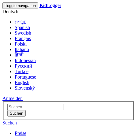
Kid
Logger
Toggle navigation
Deutsch
עִבְרִית
Spanish
Swedish
Français
Polski
Italiano
हिन्दी
Indonesian
Русский
Türkçe
Portuguese
English
Slovenský
Anmelden
Suchen
Suchen
Preise