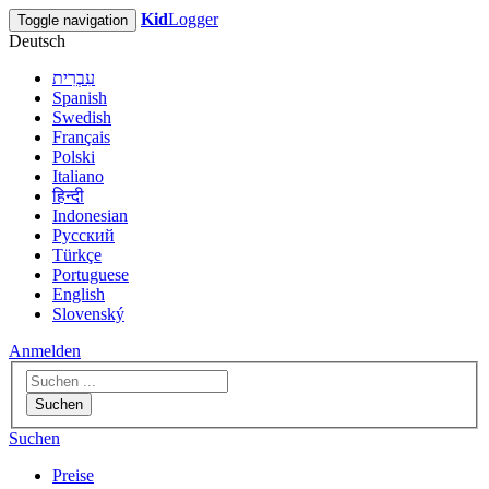
Kid
Logger
Toggle navigation
Deutsch
עִבְרִית
Spanish
Swedish
Français
Polski
Italiano
हिन्दी
Indonesian
Русский
Türkçe
Portuguese
English
Slovenský
Anmelden
Suchen
Suchen
Preise