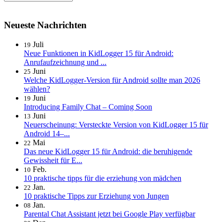
Neueste Nachrichten
Juli
19
Neue Funktionen in KidLogger 15 für Android:
Anrufaufzeichnung und ...
Juni
25
Welche KidLogger-Version für Android sollte man 2026
wählen?
Juni
19
Introducing Family Chat – Coming Soon
Juni
13
Neuerscheinung: Versteckte Version von KidLogger 15 für
Android 14–...
Mai
22
Das neue KidLogger 15 für Android: die beruhigende
Gewissheit für E...
Feb.
10
10 praktische tipps für die erziehung von mädchen
Jan.
22
10 praktische Tipps zur Erziehung von Jungen
Jan.
08
Parental Chat Assistant jetzt bei Google Play verfügbar