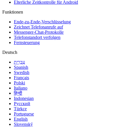
Elterliche Zeitkontrolle für Android
Funktionen
Ende-zu-Ende-Verschlüsselung
Zeichnet Telefonanrufe auf
Messenger-Chat-Protokolle
Telefonstandort verfolgen
Fernsteuerung
Deutsch
עִבְרִית
Spanish
Swedish
Français
Polski
Italiano
हिन्दी
Indonesian
Русский
Türkçe
Portuguese
English
Slovenský