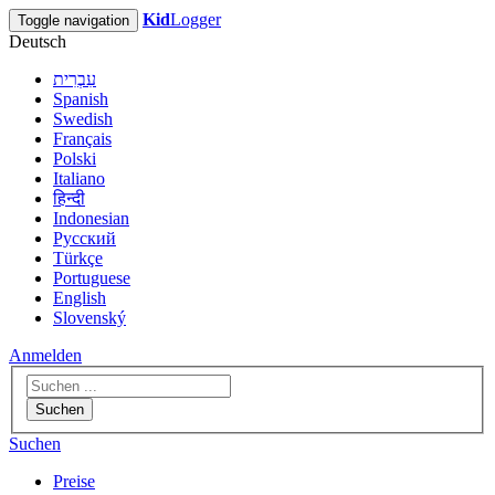
Kid
Logger
Toggle navigation
Deutsch
עִבְרִית
Spanish
Swedish
Français
Polski
Italiano
हिन्दी
Indonesian
Русский
Türkçe
Portuguese
English
Slovenský
Anmelden
Suchen
Suchen
Preise