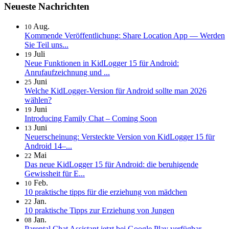
Neueste Nachrichten
Aug.
10
Kommende Veröffentlichung: Share Location App — Werden
Sie Teil uns...
Juli
19
Neue Funktionen in KidLogger 15 für Android:
Anrufaufzeichnung und ...
Juni
25
Welche KidLogger-Version für Android sollte man 2026
wählen?
Juni
19
Introducing Family Chat – Coming Soon
Juni
13
Neuerscheinung: Versteckte Version von KidLogger 15 für
Android 14–...
Mai
22
Das neue KidLogger 15 für Android: die beruhigende
Gewissheit für E...
Feb.
10
10 praktische tipps für die erziehung von mädchen
Jan.
22
10 praktische Tipps zur Erziehung von Jungen
Jan.
08
Parental Chat Assistant jetzt bei Google Play verfügbar