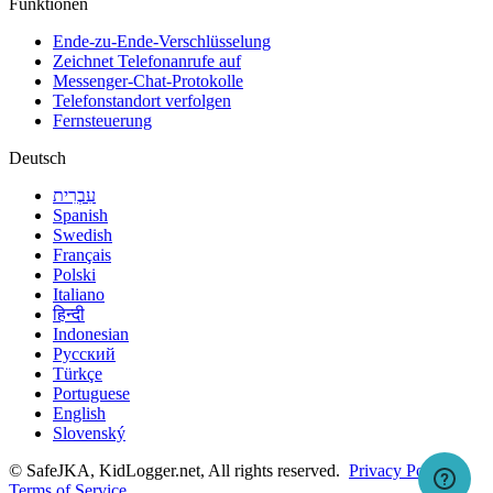
Funktionen
Ende-zu-Ende-Verschlüsselung
Zeichnet Telefonanrufe auf
Messenger-Chat-Protokolle
Telefonstandort verfolgen
Fernsteuerung
Deutsch
עִבְרִית
Spanish
Swedish
Français
Polski
Italiano
हिन्दी
Indonesian
Русский
Türkçe
Portuguese
English
Slovenský
© SafeJKA, KidLogger.net, All rights reserved.
Privacy Policy
Terms of Service